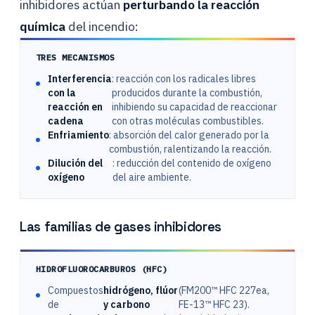
inhibidores actúan
perturbando la reacción
química
del incendio:
TRES MECANISMOS
Interferencia
: reacción con los radicales libres
con la
producidos durante la combustión,
reacción en
inhibiendo su capacidad de reaccionar
cadena
con otras moléculas combustibles.
Enfriamiento
: absorción del calor generado por la
combustión, ralentizando la reacción.
Dilución del
: reducción del contenido de oxígeno
oxígeno
del aire ambiente.
Las familias de gases inhibidores
HIDROFLUOROCARBUROS (HFC)
Compuestos
hidrógeno, flúor
(FM200™ HFC 227ea,
de
y carbono
FE-13™ HFC 23).