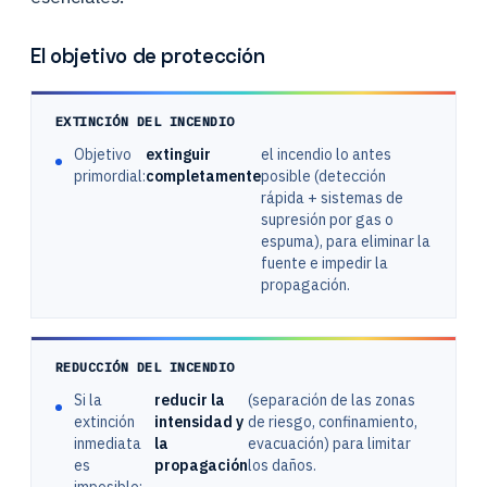
El objetivo de protección
EXTINCIÓN DEL INCENDIO
Objetivo
extinguir
el incendio lo antes
primordial:
completamente
posible (detección
rápida + sistemas de
supresión por gas o
espuma), para eliminar la
fuente e impedir la
propagación.
REDUCCIÓN DEL INCENDIO
Si la
reducir la
(separación de las zonas
extinción
intensidad y
de riesgo, confinamiento,
inmediata
la
evacuación) para limitar
es
propagación
los daños.
imposible: