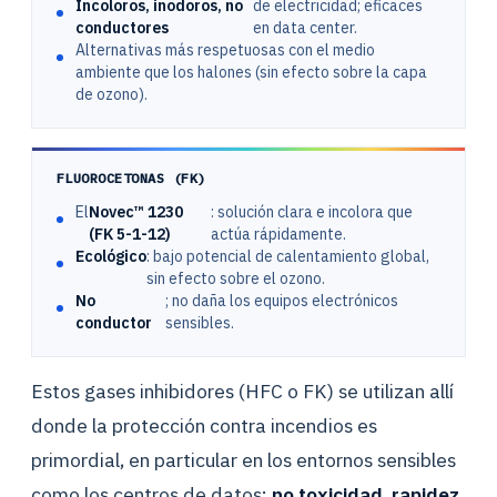
Incoloros, inodoros, no
de electricidad; eficaces
conductores
en data center.
Alternativas más respetuosas con el medio
ambiente que los halones (sin efecto sobre la capa
de ozono).
FLUOROCETONAS (FK)
El
Novec™ 1230
: solución clara e incolora que
(FK 5-1-12)
actúa rápidamente.
Ecológico
: bajo potencial de calentamiento global,
sin efecto sobre el ozono.
No
; no daña los equipos electrónicos
conductor
sensibles.
Estos gases inhibidores (HFC o FK) se utilizan allí
donde la protección contra incendios es
primordial, en particular en los entornos sensibles
como los centros de datos:
no toxicidad
,
rapidez