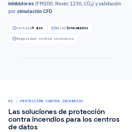
inhibidores
(FM200, Novec 1230, CO₂) y validación
por
simulación CFD
.
Lectura
9 min
Nivel
Intermedio
Seguridad contra incendios
Sistema automático de extinción por
gas (AEES)
01 — PROTECCIÓN CONTRA INCENDIOS
Las soluciones de protección
contra incendios para los centros
de datos