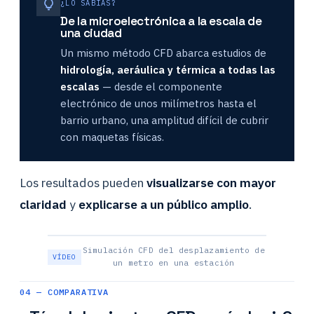
¿LO SABÍAS?
De la microelectrónica a la escala de
una ciudad
Un mismo método CFD abarca estudios de
hidrología, aeráulica y térmica a todas las
escalas
— desde el componente
electrónico de unos milímetros hasta el
barrio urbano, una amplitud difícil de cubrir
con maquetas físicas.
Los resultados pueden
visualizarse con mayor
claridad
y
explicarse a un público amplio
.
Simulación CFD del desplazamiento de
un metro en una estación
04 — COMPARATIVA