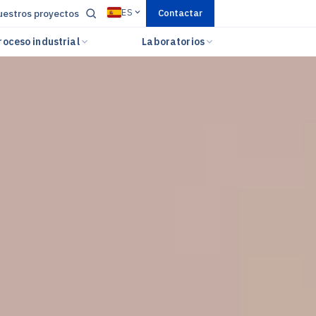
ES
estros proyectos
Contactar
roceso industrial
Laboratorios