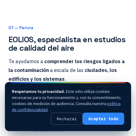
01 — Pericia
EOLIOS, especialista en estudios
de calidad del aire
Te ayudamos a
comprender los riesgos ligados a
la contaminación
a escala de las
ciudades, los
edificios y los sistemas
.
Respetamos tu privacidad.
Este sitio utiliza cookies
necesarias para su funcionamiento y, con tu consentimiento,
MODELIZACIÓN
cookies de medición de audiencia. Consulta nuestra
política
de confidencialidad
.
Emisión atmosférica de contaminantes
Calidad del aire interior
Rechazar
Aceptar todo
Difusión de la tricloramina en piscina,
validación HVAC