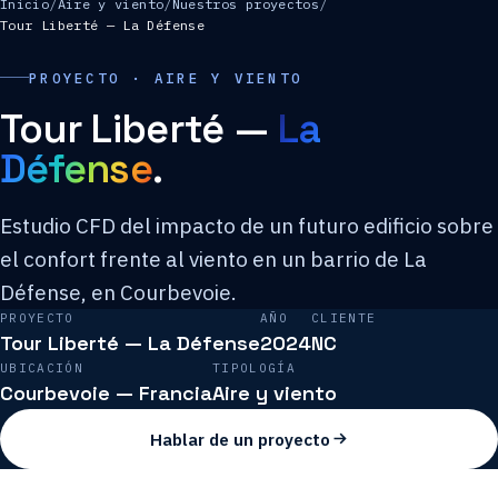
Inicio
/
Aire y viento
/
Nuestros proyectos
/
Tour Liberté — La Défense
PROYECTO · AIRE Y VIENTO
Tour Liberté —
La
Défense
.
Estudio CFD del impacto de un futuro edificio sobre
el confort frente al viento en un barrio de La
Défense, en Courbevoie.
PROYECTO
AÑO
CLIENTE
Tour Liberté — La Défense
2024
NC
UBICACIÓN
TIPOLOGÍA
Courbevoie — Francia
Aire y viento
Hablar de un proyecto