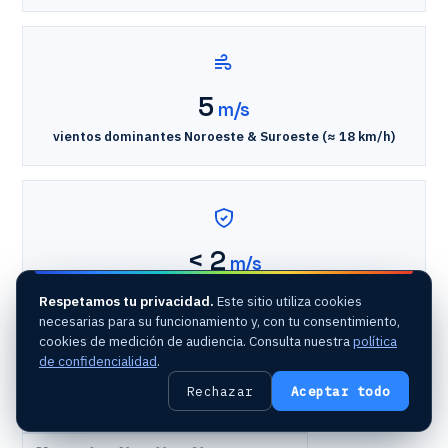
5
m/s
vientos dominantes Noroeste & Suroeste (≈ 18 km/h)
< 2
m/s
velocidades del aire al pie del edificio — objetivo de
Respetamos tu privacidad.
Este sitio utiliza cookies
confort
necesarias para su funcionamiento y, con tu consentimiento,
cookies de medición de audiencia. Consulta nuestra
política
de confidencialidad
.
Radio 400 m
· barrio modelizado
Rechazar
Aceptar todo
Vientos NO & SO
· 5 m/s (≈ 18 km/h)