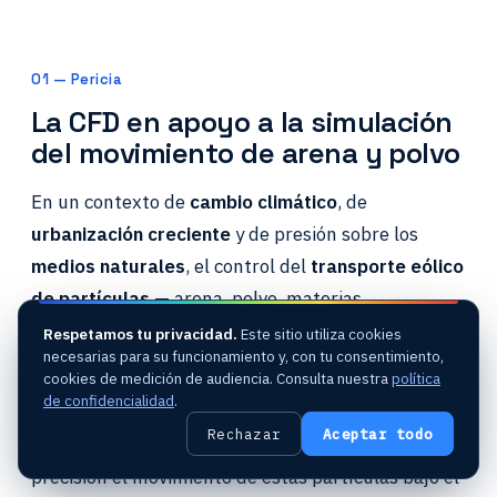
01 — Pericia
La CFD en apoyo a la simulación
del movimiento de arena y polvo
En un contexto de
cambio climático
, de
urbanización creciente
y de presión sobre los
medios naturales
, el control del
transporte eólico
de partículas
— arena, polvo, materias
pulverulentas — se convierte en un
reto mayor
Respetamos tu privacidad.
Este sitio utiliza cookies
necesarias para su funcionamiento y, con tu consentimiento,
para la durabilidad de los proyectos.
cookies de medición de audiencia. Consulta nuestra
política
de confidencialidad
.
En EOLIOS, nuestra pericia en
mecánica de
Rechazar
Aceptar todo
fluidos numérica (CFD)
nos permite modelizar con
precisión el movimiento de estas partículas bajo el