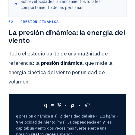
Sobrevelocidades, arrancamientos locales,
comportamiento de las persianas.
02 — PRESIÓN DINÁMICA
La presión dinámica: la energía del
viento
Todo el estudio parte de una magnitud de
referencia: la
presión dinámica
, que mide la
energía cinética del viento por unidad de
volumen.
q = ½ · ρ · V²
q
presión dinámica (Pa) ·
ρ
densidad del aire ≈ 1,2 kg/m³ ·
V
velocidad del viento (m/s). La dependencia en
V²
es
capital: un viento dos veces más fuerte ejerce una
presión
cuatro veces
superior.