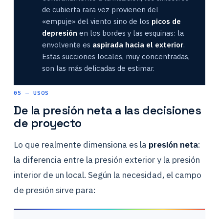
de cubierta rara vez provienen del
«empuje» del viento sino de los
picos de
depresión
en los bordes y las esquinas: la
envolvente es
aspirada hacia el exterior
.
Estas succiones locales, muy concentradas,
son las más delicadas de estimar.
05 — USOS
De la presión neta a las decisiones
de proyecto
Lo que realmente dimensiona es la
presión neta
:
la diferencia entre la presión exterior y la presión
interior de un local. Según la necesidad, el campo
de presión sirve para: