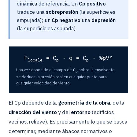
dinámica de referencia. Un
Cp positivo
traduce una
sobrepresión
(la superficie es
empujada); un
Cp negativo
una
depresión
(la superficie es aspirada).
P
= C
· q = C
· ½ρV²
locale
p
p
Una vez conocido el campo de
C
sobre la envolvente,
p
se deduce la presión real en cualquier punto para
cualquier velocidad de viento.
El Cp depende de la
geometría de la obra
, de la
dirección del viento
y del
entorno
(edificios
vecinos, relieve). Es precisamente lo que se busca
determinar, mediante ábacos normativos o