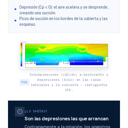
Depresión (Cp < 0): el aire acelera y se desprende,
creando una succión.
Picos de succión en los bordes de la cubierta y las
esquinas.
Sobrepresiones (cálido) a barlovento y
depresiones (frío) en las caras
laterales y la cubierta — cartografía
CFD.
¿LO SABÍAS?
Son las depresiones las que arrancan
Contrariamente a la intuición, los siniestros