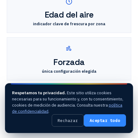
Edad del aire
indicador clave de frescura por zona
Forzada
única configuración elegida
Respetamos tu privacidad.
Este sitio utiliza cookies
Estación subterránea
· multinivel
necesarias para su funcionamiento y, con tu consentimiento,
Pruebas de humo
in situ
3 configuraciones CFD
cookies de medición de audiencia. Consulta nuestra
política
de confidencialidad
.
Edad media del aire
Rechazar
Aceptar todo
Ventilación forzada
· conductos de impulsión