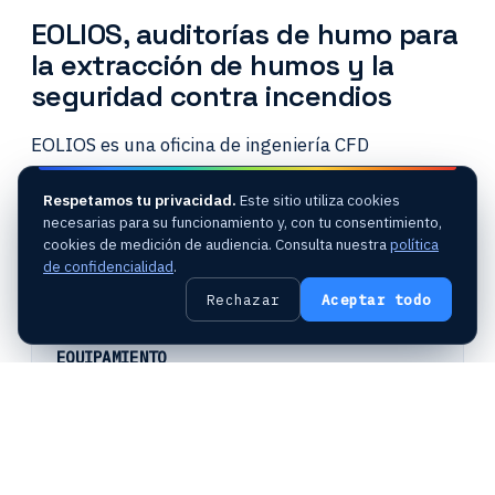
EOLIOS, auditorías de humo para
la extracción de humos y la
seguridad contra incendios
EOLIOS es una oficina de ingeniería CFD
especializada en el estudio de los fenómenos
Respetamos tu privacidad.
Este sitio utiliza cookies
térmicos y aeráulicos ligados a los riesgos de inicio
necesarias para su funcionamiento y, con tu consentimiento,
de fuego y al diseño de los sistemas de extracción
cookies de medición de audiencia. Consulta nuestra
política
de confidencialidad
.
de humos.
Rechazar
Aceptar todo
EQUIPAMIENTO
Máquinas de humo frío
Máquinas de humo caliente
Focos de tipo Chardot