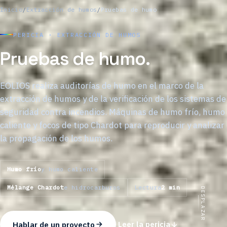
Inicio
/
Extracción de humos
/
Pruebas de humo
PERICIA · EXTRACCIÓN DE HUMOS
Pruebas de humo.
EOLIOS realiza auditorías de humo en el marco de la
extracción de humos y de la verificación de los sistemas de
seguridad contra incendios. Máquinas de humo frío, humo
caliente y focos de tipo Chardot para reproducir y analizar
la propagación de los humos.
Humo frío
y humo caliente
Mélange Chardot
e hidrocarburos
Lectura
2 min
DESPLAZAR
Hablar de un proyecto
Leer la pericia