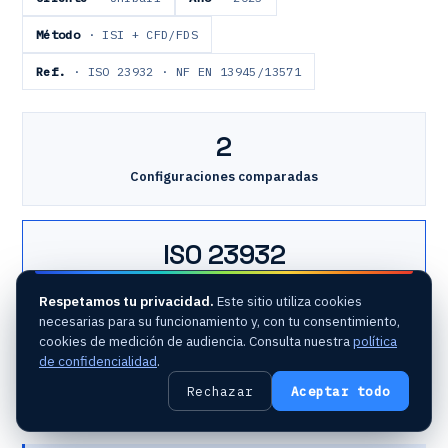
Método
· ISI + CFD/FDS
Ref.
· ISO 23932 · NF EN 13945/13571
2
Configuraciones comparadas
ISO 23932
Referencia de análisis
Respetamos tu privacidad.
Este sitio utiliza cookies
necesarias para su funcionamiento y, con tu consentimiento,
cookies de medición de audiencia. Consulta nuestra
política
2 min 30
de confidencialidad
.
Rechazar
Aceptar todo
TMSP, margen de evacuación