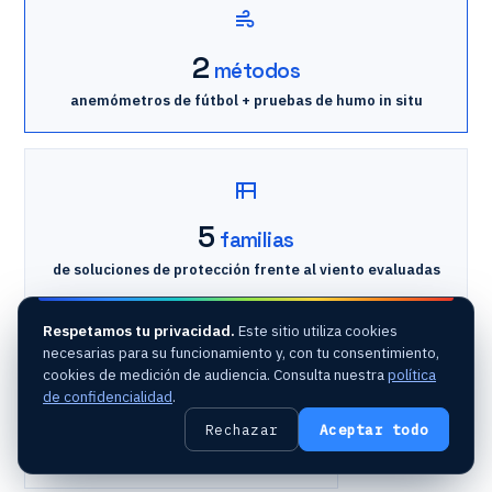
2
métodos
anemómetros de fútbol + pruebas de humo in situ
5
familias
de soluciones de protección frente al viento evaluadas
Respetamos tu privacidad.
Este sitio utiliza cookies
Cliente PSG
Poissy
· centro de entrenamiento
necesarias para su funcionamiento y, con tu consentimiento,
cookies de medición de audiencia. Consulta nuestra
política
Anemómetros
adaptados al fútbol
de confidencialidad
.
Pruebas de humo
in situ
Rechazar
Aceptar todo
Pantalla aeráulica
· edificio norte