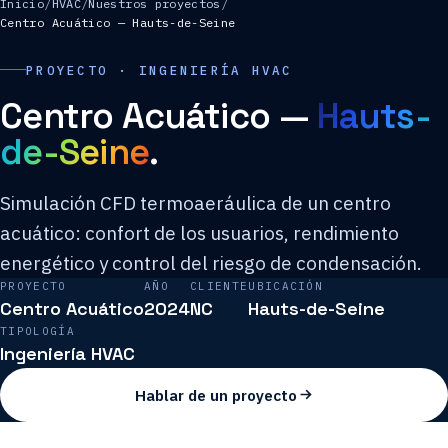
Inicio
/
HVAC
/
Nuestros proyectos
/
Centro Acuático — Hauts-de-Seine
PROYECTO · INGENIERÍA HVAC
Centro Acuático —
Hauts-
de-Seine
.
Simulación CFD termoaeráulica de un centro
acuático: confort de los usuarios, rendimiento
energético y control del riesgo de condensación.
PROYECTO
AÑO
CLIENTE
UBICACIÓN
Centro Acuático
2024
NC
Hauts-de-Seine
TIPOLOGÍA
Ingeniería HVAC
Hablar de un proyecto