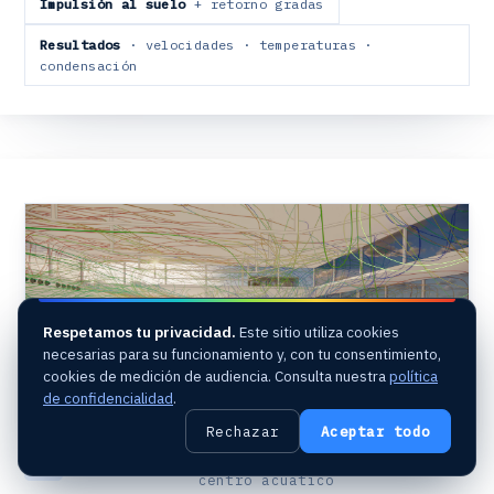
Impulsión al suelo
+ retorno gradas
Resultados
· velocidades · temperaturas ·
condensación
Respetamos tu privacidad.
Este sitio utiliza cookies
necesarias para su funcionamiento y, con tu consentimiento,
cookies de medición de audiencia. Consulta nuestra
política
de confidencialidad
.
Rechazar
Aceptar todo
Líneas de corriente en el interior del
centro acuático