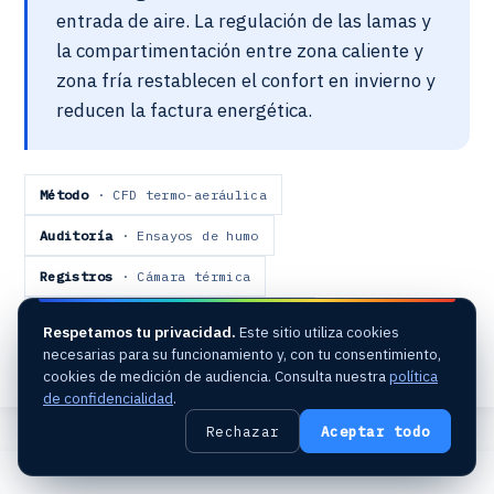
entrada de aire. La regulación de las lamas y
la compartimentación entre zona caliente y
zona fría restablecen el confort en invierno y
reducen la factura energética.
Método
· CFD termo-aeráulica
Auditoría
· Ensayos de humo
Registros
· Cámara térmica
Contexto
· Horno gas → eléctrico
Respetamos tu privacidad.
Este sitio utiliza cookies
necesarias para su funcionamiento y, con tu consentimiento,
Resultado
· Confort y eficiencia energética
cookies de medición de audiencia. Consulta nuestra
política
de confidencialidad
.
Rechazar
Aceptar todo