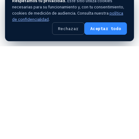
Respetamos tu privacidad.
Este sitio utiliza cookies
necesarias para su funcionamiento y, con tu consentimiento,
cookies de medición de audiencia. Consulta nuestra
política
de confidencialidad
.
Francia
· Data Center
2022
CFD externa
Rechazar
Aceptar todo
Penacho térmico
Bucle
500 m
Estudio de los penachos térmicos
Este proyecto planteó varios retos técnicos durante
la fase de diseño y de construcción. Uno de ellos era
la
descarga de aire caliente
y
de humos
procedente de los dispositivos de refrigeración y
de
los grupos electrógenos de emergencia
. El espacio