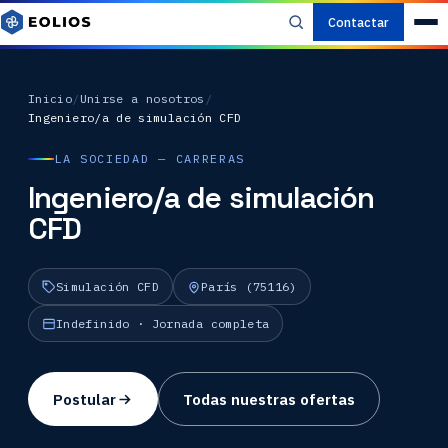
Contactar
Inicio
/
Unirse a nosotros
/
Ingeniero/a de simulación CFD
LA SOCIEDAD — CARRERAS
Ingeniero/a de simulación
CFD
Simulación CFD
París (75116)
Indefinido · Jornada completa
Postular
Todas nuestras ofertas